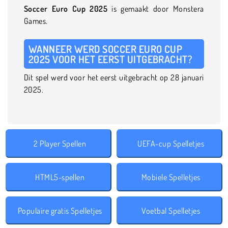
Soccer Euro Cup 2025
is gemaakt door Monstera
Games.
WANNEER WERD SOCCER EURO CUP
2025 VOOR HET EERST UITGEBRACHT?
Dit spel werd voor het eerst uitgebracht op 28 januari
2025.
2 Player Spellen
UEFA-cup Spelletjes
HTML5-spellen
Mobiele Spelletjes
Populaire gratis Spelletjes
Voetbal Spelletjes