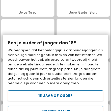
Juice Merge
Jewel Garden Story
Ben je ouder of jonger dan 18?
Wij begrijpen dat het belangrijk is dat minderjarigen op
Grand Mahjong Connect
Scala 40
een veilige manier gebruik maken van het internet. We
beschouwen het ook als onze verantwoordelijkheid
om de website kindvriendelijk te maken en inhoud te
tonen die bij jouw leeftijdsgroep past. Als je aangeeft
dat je nog geen 18 jaar of ouder bent, zal je daarom
automatisch geen advertenties te zien krijgen die
bedoeld zijn voor een oudere doelgroep.
18 JAAR OF OUDER
Fashion Princess - Dress Up for Girls
Masha and the Bear: Meadows