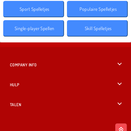
Sport Spelletjes
Populaire Spelletjes
Single-player Spellen
Skill Spelletjes
COMPANY INFO
Gebruiksvoorwaarden
HULP
Ons privacybeleid
Help
TALEN
Cookies
English