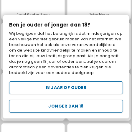
Jewel Garden Story
Juice Merge
Ben je ouder of jonger dan 18?
Wij begrijpen dat het belangrijk is dat minderjarigen op
een veilige manier gebruik maken van het internet. We
beschouwen het ook als onze verantwoordelijkheid
om de website kindvriendelijk te maken en inhoud te
tonen die bij jouw leeftijdsgroep past. Als je aangeeft
dat je nog geen 18 jaar of ouder bent, zal je daarom
Grand Mahjong Connect
Trollface Quest: USA 2
automatisch geen advertenties te zien krijgen die
bedoeld zijn voor een oudere doelgroep.
18 JAAR OF OUDER
JONGER DAN 18
Masha and the Bear: Meadows
Solitaire FRVR