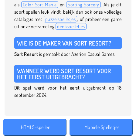
als
Color Sort Mania
en
Sorting Sorcery
. Als je dit
soort spellen leuk vindt, bekijk dan ook onze volledige
catalogus met
puzzelspelletjes
, of probeer een game
uit onze verzameling
denkspelletjes
.
WIE IS DE MAKER VAN SORT RESORT?
Sort Resort
is gemaakt door Azerion Casual Games.
WANNEER WERD SORT RESORT VOOR
HET EERST UITGEBRACHT?
Dit spel werd voor het eerst uitgebracht op 18
september 2024.
HTML5-spellen
Mobiele Spelletjes