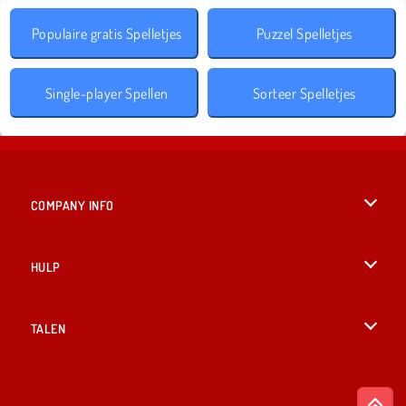
Populaire gratis Spelletjes
Puzzel Spelletjes
Single-player Spellen
Sorteer Spelletjes
COMPANY INFO
Gebruiksvoorwaarden
HULP
Ons privacybeleid
Help
TALEN
Cookies
English