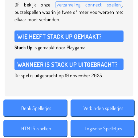
Of bekijk onze
verzameling connect spellen
,
puzzelspellen waarin je twee of meer voorwerpen met
elkaar moet verbinden.
WIE HEEFT STACK UP GEMAAKT?
Stack Up
is gemaakt door Playgama.
WANNEER IS STACK UP UITGEBRACHT?
Dit spel is uitgebracht op 19 november 2025.
Denk Spelletjes
Verbinden spelletjes
HTML5-spellen
Logische Spelletjes