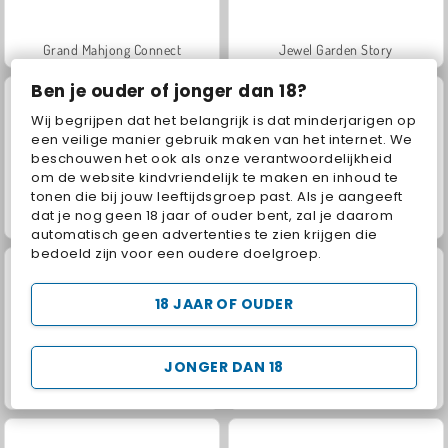
Grand Mahjong Connect
Jewel Garden Story
Ben je ouder of jonger dan 18?
Wij begrijpen dat het belangrijk is dat minderjarigen op
een veilige manier gebruik maken van het internet. We
beschouwen het ook als onze verantwoordelijkheid
om de website kindvriendelijk te maken en inhoud te
tonen die bij jouw leeftijdsgroep past. Als je aangeeft
dat je nog geen 18 jaar of ouder bent, zal je daarom
Juice Merge
Scala 40
automatisch geen advertenties te zien krijgen die
bedoeld zijn voor een oudere doelgroep.
18 JAAR OF OUDER
JONGER DAN 18
Solitaire Social
Trollface Quest: USA 2