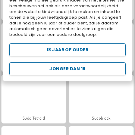
een veilige manier gebruik maken van het internet. We
beschouwen het ook als onze verantwoordelijkheid
om de website kindvriendelijk te maken en inhoud te
Match Arena Multiplayer
Dagelijkse sudoku
tonen die bij jouw leeftijdsgroep past. Als je aangeeft
dat je nog geen 18 jaar of ouder bent, zal je daarom
automatisch geen advertenties te zien krijgen die
bedoeld zijn voor een oudere doelgroep.
18 JAAR OF OUDER
Sudoku Brain Blocks
Sudoku Daily
JONGER DAN 18
Sudo Tetroid
Sudoblock