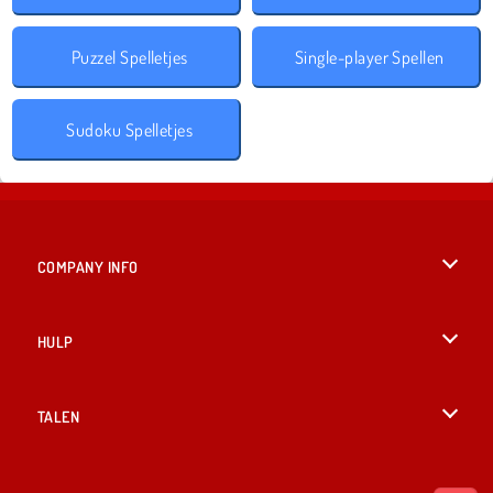
Puzzel Spelletjes
Single-player Spellen
Sudoku Spelletjes
COMPANY INFO
Gebruiksvoorwaarden
HULP
Ons privacybeleid
Help
TALEN
Cookies
English