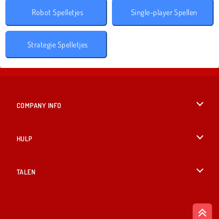
Robot Spelletjes
Single-player Spellen
Strategie Spelletjes
COMPANY INFO
Gebruiksvoorwaarden
HULP
Ons privacybeleid
Help
TALEN
Cookies
British English
Cookietoestemming