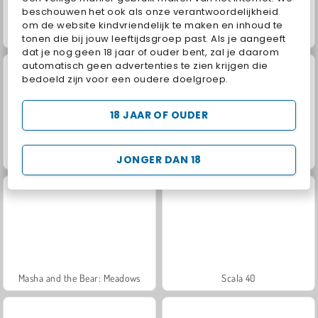
beschouwen het ook als onze verantwoordelijkheid
om de website kindvriendelijk te maken en inhoud te
Jewel Garden Story
Juice Merge
tonen die bij jouw leeftijdsgroep past. Als je aangeeft
dat je nog geen 18 jaar of ouder bent, zal je daarom
automatisch geen advertenties te zien krijgen die
bedoeld zijn voor een oudere doelgroep.
18 JAAR OF OUDER
Grand Mahjong Connect
Trollface Quest: USA 2
JONGER DAN 18
Masha and the Bear: Meadows
Scala 40