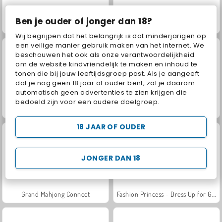
Ben je ouder of jonger dan 18?
Juice Merge
Jewel Garden Story
Wij begrijpen dat het belangrijk is dat minderjarigen op
een veilige manier gebruik maken van het internet. We
beschouwen het ook als onze verantwoordelijkheid
om de website kindvriendelijk te maken en inhoud te
tonen die bij jouw leeftijdsgroep past. Als je aangeeft
dat je nog geen 18 jaar of ouder bent, zal je daarom
automatisch geen advertenties te zien krijgen die
bedoeld zijn voor een oudere doelgroep.
Masha and the Bear: Meadows
Scala 40
18 JAAR OF OUDER
JONGER DAN 18
Grand Mahjong Connect
Fashion Princess - Dress Up for Girls