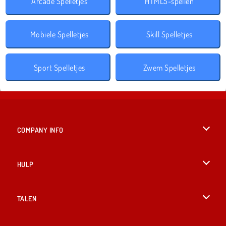
Arcade Spelletjes
HTML5-spellen
Mobiele Spelletjes
Skill Spelletjes
Sport Spelletjes
Zwem Spelletjes
COMPANY INFO
Gebruiksvoorwaarden
HULP
Ons privacybeleid
Help
TALEN
Cookies
English