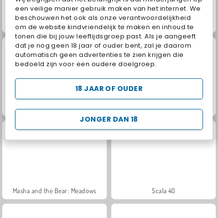
een veilige manier gebruik maken van het internet. We
beschouwen het ook als onze verantwoordelijkheid
Juice Merge
Jewel Garden Story
om de website kindvriendelijk te maken en inhoud te
tonen die bij jouw leeftijdsgroep past. Als je aangeeft
dat je nog geen 18 jaar of ouder bent, zal je daarom
automatisch geen advertenties te zien krijgen die
bedoeld zijn voor een oudere doelgroep.
18 JAAR OF OUDER
Grand Mahjong Connect
Fashion Princess - Dress Up for Girls
JONGER DAN 18
Masha and the Bear: Meadows
Scala 40