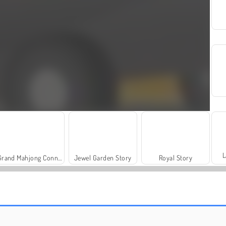
L
Grand Mahjong Connect
Jewel Garden Story
Royal Story
Trollface Quest: USA 2
Masha and the Bear: Meadows