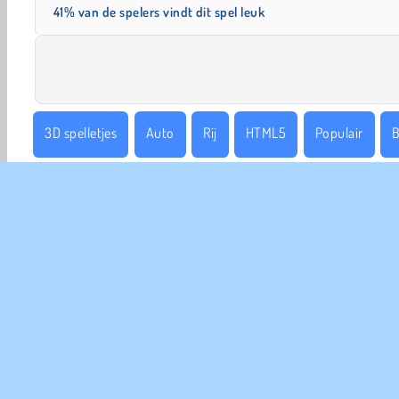
41% van de spelers vindt dit spel leuk
3D spelletjes
Auto
Rij
HTML5
Populair
B
Unity
COM
Ge