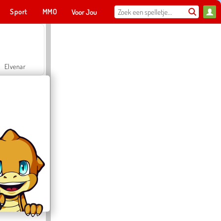
Sport
MMO
Voor Jou
Elvenar
Hospital Surgeon Doctor Game
Offroad Crash Climber 4X4