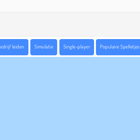
edrijf leiden
Simulatie
Single-player
Populaire Spelletjes
PANY INFO
HULP
bruiksvoorwaarden
Cookies
Help
Ons privacybeleid
Cookietoestemming