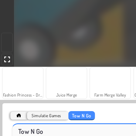
Fashion Princess - Dress Up for Girls
Juice Merge
Farm Merge Valley
Tow N Go
Simulatie Games
Scala 40
Solitaire Social
Tow N Go