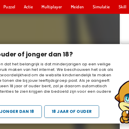
Puzzel
Actie
Multiplayer
Meiden
Simulatie
Skill
ouder of jonger dan 18?
en dat het belangrijk is dat minderjarigen op een veilige
ruik maken van het internet. We beschouwen het ook als
woordelijkheid om de website kindvriendelijk te maken
e tonen die bij jouw leeftijdsgroep past. Als je aangeeft
geen 18 jaar of ouder bent, zal je daarom automatisch
enties te zien krijgen die bedoeld zijn voor een oudere
JONGER DAN 18
18 JAAR OF OUDER