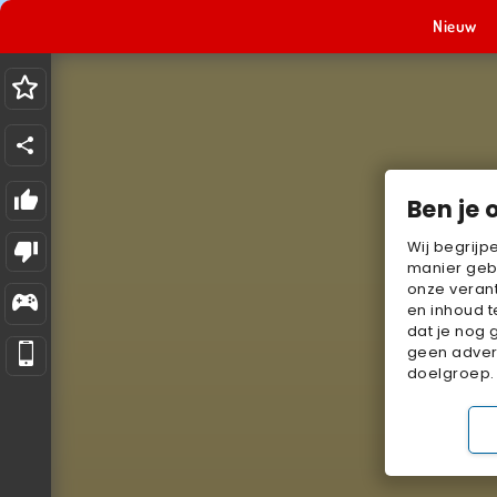
Nieuw
Ben je 
Wij begrijp
manier geb
onze verant
en inhoud t
dat je nog 
geen advert
doelgroep.