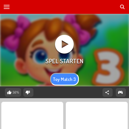
Toy Match 3
56%