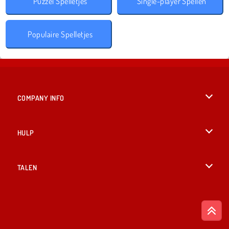
Puzzel Spelletjes
Single-player Spellen
Populaire Spelletjes
COMPANY INFO
Gebruiksvoorwaarden
HULP
Ons privacybeleid
Help
TALEN
Cookies
English
Cookietoestemming
British English