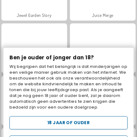
Jewel Garden Story
Juice Merge
Ben je ouder of jonger dan 18?
Wij begrijpen dat het belangrijk is dat minderjarigen op
Grand Mahjong Connect
Trollface Quest: USA 2
een veilige manier gebruik maken van het internet. We
beschouwen het ook als onze verantwoordelijkheid
om de website kindvriendelijk te maken en inhoud te
tonen die bij jouw leeftijdsgroep past. Als je aangeeft
dat je nog geen 18 jaar of ouder bent, zal je daarom
automatisch geen advertenties te zien krijgen die
bedoeld zijn voor een oudere doelgroep.
Solitaire Social
Masha and the Bear: Meadows
18 JAAR OF OUDER