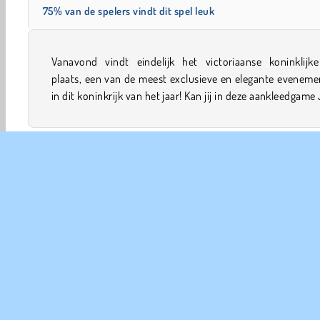
75% van de spelers vindt dit spel leuk
Vanavond vindt eindelijk het victoriaanse koninklijke
en zijn koninklijke maatjes helpen om er op en top uit te 
plaats, een van de meest exclusieve en elegante evenem
in dit koninkrijk van het jaar! Kan jij in deze aankleedgame
Aankleed
Meiden
Makeover
Mobiele
COM
Ge