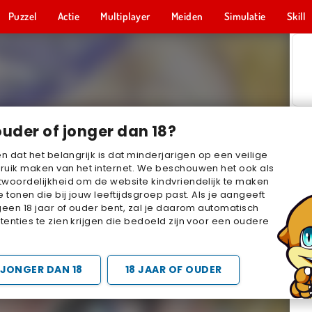
Puzzel
Actie
Multiplayer
Meiden
Simulatie
Skill
ouder of jonger dan 18?
en dat het belangrijk is dat minderjarigen op een veilige
ruik maken van het internet. We beschouwen het ook als
woordelijkheid om de website kindvriendelijk te maken
e tonen die bij jouw leeftijdsgroep past. Als je aangeeft
geen 18 jaar of ouder bent, zal je daarom automatisch
enties te zien krijgen die bedoeld zijn voor een oudere
JONGER DAN 18
18 JAAR OF OUDER