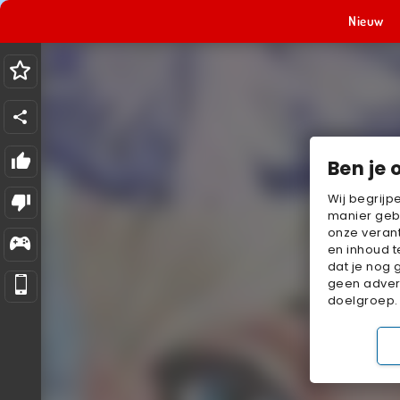
Nieuw
Ben je 
Wij begrijp
manier geb
onze verant
en inhoud t
dat je nog 
geen advert
doelgroep.