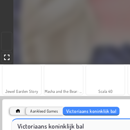
Jewel Garden Story
Masha and the Bear: Meadows
Scala 40
Victoriaans koninklijk bal
Aankleed Games
Royal Story
Let's Fish!
Victoriaans koninklijk bal