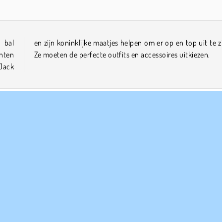
 bal
zien?
enten
Ze moeten de perfecte outfits en accessoires uitkiezen.
 Jack
PANY INFO
HULP
bruiksvoorwaarden
Cookies
Help
Ons privacybeleid
Cookietoestemming