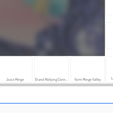
L
Juice Merge
Grand Mahjong Connect
Farm Merge Valley
Solitaire Social
Trollface Quest: USA 2