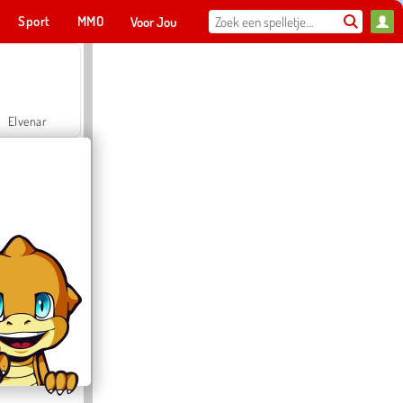
Sport
MMO
Voor Jou
Elvenar
Hospital Surgeon Doctor Game
Offroad Crash Climber 4X4