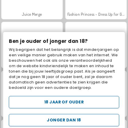
Juice Merge
Fashion Princess - Dress Up for Girls
Ben je ouder of jonger dan 18?
Wij begrijpen dat het belangrijk is dat minderjarigen op
een veilige manier gebruik maken van het internet. We
beschouwen het ook als onze verantwoordelijkheid
Jewel Garden Story
Grand Mahjong Connect
om de website kindvriendelijk te maken en inhoud te
tonen die bij jouw leeftijdsgroep past. Als je aangeeft
dat je nog geen 18 jaar of ouder bent, zal je daarom
automatisch geen advertenties te zien krijgen die
bedoeld zijn voor een oudere doelgroep.
18 JAAR OF OUDER
Scala 40
Masha and the Bear: Meadows
JONGER DAN 18