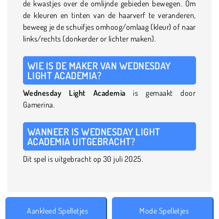
de kwastjes over de omlijnde gebieden bewegen. Om
de kleuren en tinten van de haarverf te veranderen,
beweeg je de schuifjes omhoog/omlaag (kleur) of naar
links/rechts (donkerder or lichter maken).
WIE IS DE MAKER VAN WEDNESDAY
LIGHT ACADEMIA?
Wednesday Light Academia
is gemaakt door
Gamerina.
WANNEER IS WEDNESDAY LIGHT
ACADEMIA UITGEBRACHT?
Dit spel is uitgebracht op 30 juli 2025.
Aankleed Spelletjes
Mode Spelletjes