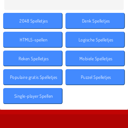
2048 Spelletjes
Denk Spelletjes
HTML5-spellen
Logische Spelletjes
Reken Spelletjes
Mobiele Spelletjes
Populaire gratis Spelletjes
Puzzel Spelletjes
Single-player Spellen