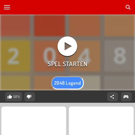
2048 Legend
58%