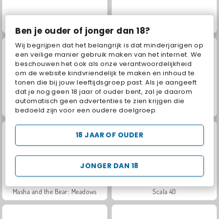
Grand Mahjong Connect
Jewel Garden Story
Ben je ouder of jonger dan 18?
Wij begrijpen dat het belangrijk is dat minderjarigen op
een veilige manier gebruik maken van het internet. We
beschouwen het ook als onze verantwoordelijkheid
om de website kindvriendelijk te maken en inhoud te
tonen die bij jouw leeftijdsgroep past. Als je aangeeft
dat je nog geen 18 jaar of ouder bent, zal je daarom
automatisch geen advertenties te zien krijgen die
Juice Merge
Trollface Quest: USA 2
bedoeld zijn voor een oudere doelgroep.
18 JAAR OF OUDER
JONGER DAN 18
Masha and the Bear: Meadows
Scala 40