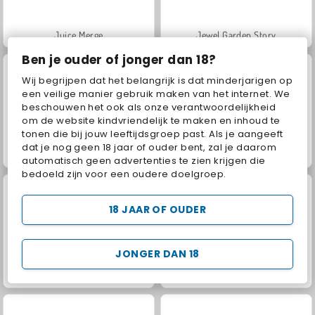
Juice Merge
Jewel Garden Story
Ben je ouder of jonger dan 18?
Wij begrijpen dat het belangrijk is dat minderjarigen op
een veilige manier gebruik maken van het internet. We
beschouwen het ook als onze verantwoordelijkheid
om de website kindvriendelijk te maken en inhoud te
tonen die bij jouw leeftijdsgroep past. Als je aangeeft
dat je nog geen 18 jaar of ouder bent, zal je daarom
Grand Mahjong Connect
Fashion Princess - Dress Up for Girls
automatisch geen advertenties te zien krijgen die
bedoeld zijn voor een oudere doelgroep.
18 JAAR OF OUDER
JONGER DAN 18
Masha and the Bear: Meadows
Scala 40