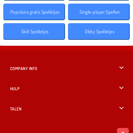
Populaire gratis Spelletjes
Single-player Spellen
Skill Spelletjes
Obby Spelletjes
COMPANY INFO
Gebruiksvoorwaarden
HULP
Ons privacybeleid
Help
TALEN
Cookies
English