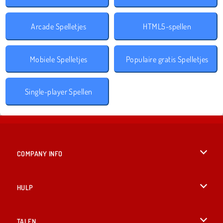
Arcade Spelletjes
HTML5-spellen
Mobiele Spelletjes
Populaire gratis Spelletjes
Single-player Spellen
COMPANY INFO
Gebruiksvoorwaarden
HULP
Ons privacybeleid
Help
TALEN