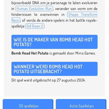
bijvoorbeeld DNA om je personage te laten evolueren
in
Human Evolution Run
, verander van vorm om de
hindernissen te overwinnen in
Shape Transform
Race
, of versla de andere spelers in het battle royale-
spelletje
Fall Bean 2
.
WIE IS DE MAKER VAN BOMB HEAD HOT
POTATO?
Bomb Head Hot Potato
is gemaakt door Mirra Games.
WANNEER WERD BOMB HEAD HOT
POTATO UITGEBRACHT?
Dit spel werd uitgebracht op 27 augustus 2024.
3D spelletjes
Actie Spelletjes