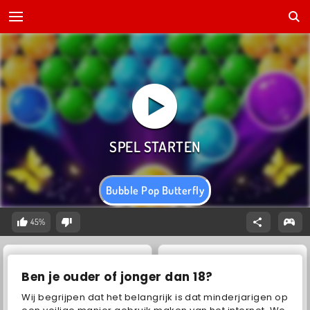
Bubble Pop Butterfly
45%
Ben je ouder of jonger dan 18?
Wij begrijpen dat het belangrijk is dat minderjarigen op