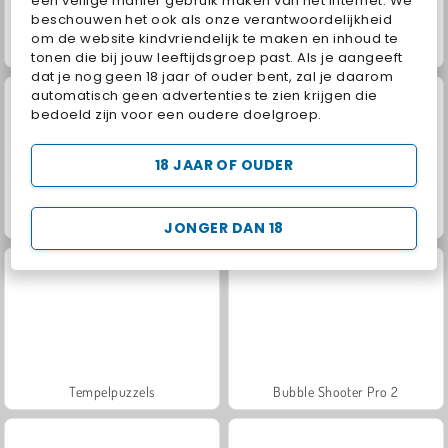
een veilige manier gebruik maken van het internet. We
beschouwen het ook als onze verantwoordelijkheid
om de website kindvriendelijk te maken en inhoud te
Solitaire Story Tripeaks 4
Solitaire Farm: Seasons
tonen die bij jouw leeftijdsgroep past. Als je aangeeft
dat je nog geen 18 jaar of ouder bent, zal je daarom
automatisch geen advertenties te zien krijgen die
bedoeld zijn voor een oudere doelgroep.
18 JAAR OF OUDER
100 Doors Escape Room
Garden Tales 3
JONGER DAN 18
Tempelpuzzels
Bubble Shooter Pro 2