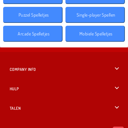
Puzzel Spelletjes
Single-player Spellen
Arcade Spelletjes
Mobiele Spelletjes
COMPANY INFO
Gebruiksvoorwaarden
HULP
Ons privacybeleid
Help
TALEN
Cookies
English