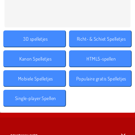
3D spelletjes
Richt- & Schiet Spelletjes
Kanon Spelletjes
HTML5-spellen
Mobiele Spelletjes
Populaire gratis Spelletjes
Single-player Spellen