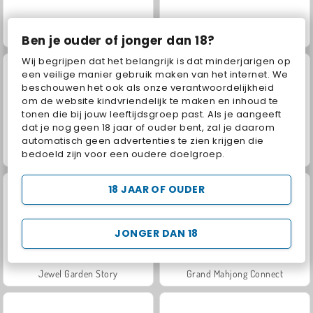
Elevator Fight
100 Doors Escape Room
Ben je ouder of jonger dan 18?
Wij begrijpen dat het belangrijk is dat minderjarigen op
een veilige manier gebruik maken van het internet. We
beschouwen het ook als onze verantwoordelijkheid
om de website kindvriendelijk te maken en inhoud te
tonen die bij jouw leeftijdsgroep past. Als je aangeeft
dat je nog geen 18 jaar of ouder bent, zal je daarom
automatisch geen advertenties te zien krijgen die
bedoeld zijn voor een oudere doelgroep.
Juice Merge
Fashion Princess - Dress Up for Girls
18 JAAR OF OUDER
JONGER DAN 18
Jewel Garden Story
Grand Mahjong Connect