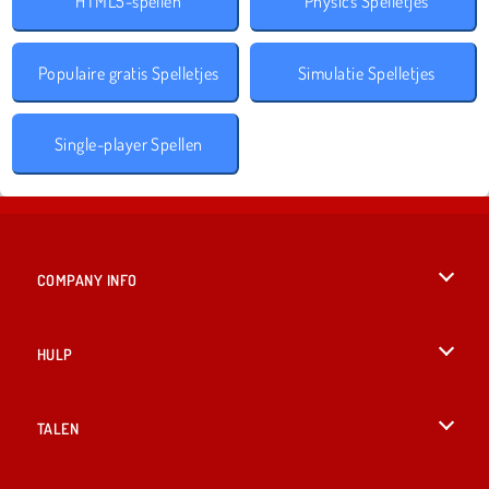
HTML5-spellen
Physics Spelletjes
Populaire gratis Spelletjes
Simulatie Spelletjes
Single-player Spellen
COMPANY INFO
Gebruiksvoorwaarden
HULP
Ons privacybeleid
Help
TALEN
Cookies
English