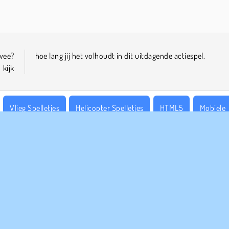
twee?
hoe lang jij het volhoudt in dit uitdagende actiespel.
 kijk
Vlieg Spelletjes
Helicopter Spelletjes
HTML5
Mobiele
PANY INFO
HULP
bruiksvoorwaarden
Cookies
Help