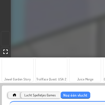
Jewel Garden Story
Trollface Quest: USA 2
Juice Merge
Nog één vlucht
Lucht Spelletjes Games
Scala 40
Royal Story