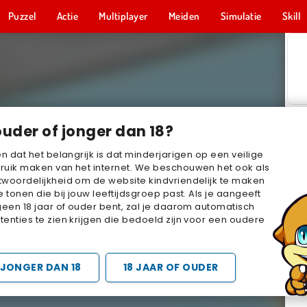
Puzzel
Actie
Multiplayer
Meiden
Simulatie
Skill
ouder of jonger dan 18?
en dat het belangrijk is dat minderjarigen op een veilige
ruik maken van het internet. We beschouwen het ook als
woordelijkheid om de website kindvriendelijk te maken
e tonen die bij jouw leeftijdsgroep past. Als je aangeeft
geen 18 jaar of ouder bent, zal je daarom automatisch
enties te zien krijgen die bedoeld zijn voor een oudere
JONGER DAN 18
18 JAAR OF OUDER