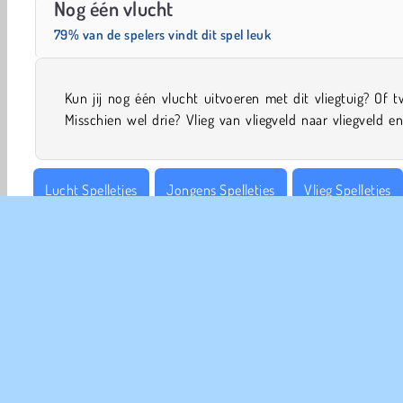
Nog één vlucht
79% van de spelers vindt dit spel leuk
Kun jij nog één vlucht uitvoeren met dit vliegtuig? Of 
Misschien wel drie? Vlieg van vliegveld naar vliegveld en
Lucht Spelletjes
Jongens Spelletjes
Vlieg Spelletjes
Point and Click
Populair
Simulatie
Single-player
COM
Ge