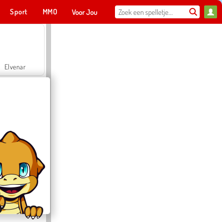
Sport
MMO
Voor Jou
Elvenar
Hospital Surgeon Doctor Game
Offroad Crash Climber 4X4