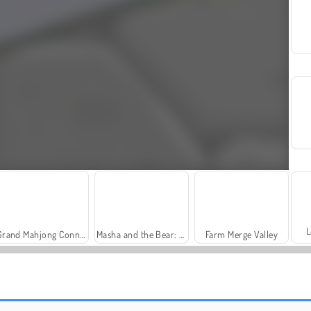
L
Grand Mahjong Connect
Masha and the Bear: Meadows
Farm Merge Valley
Solitaire Social
Adam and Eve