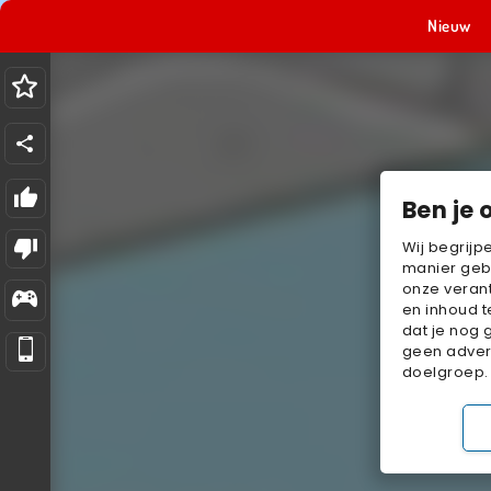
Nieuw
Ben je 
Wij begrijp
manier geb
onze verant
en inhoud t
dat je nog 
geen advert
doelgroep.