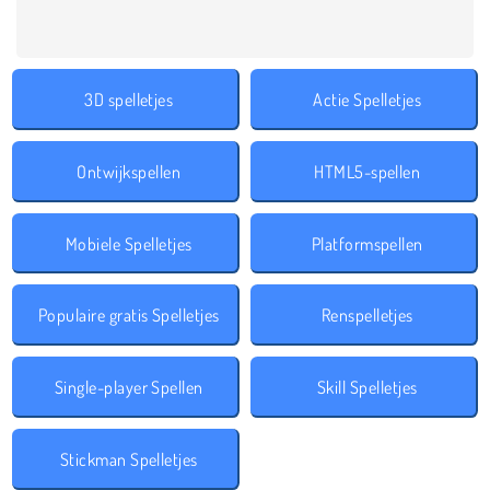
3D spelletjes
Actie Spelletjes
Ontwijkspellen
HTML5-spellen
Mobiele Spelletjes
Platformspellen
Populaire gratis Spelletjes
Renspelletjes
Single-player Spellen
Skill Spelletjes
Stickman Spelletjes