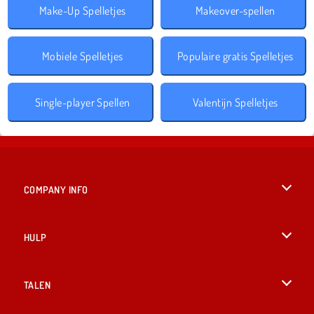
Make-Up Spelletjes
Makeover-spellen
Mobiele Spelletjes
Populaire gratis Spelletjes
Single-player Spellen
Valentijn Spelletjes
COMPANY INFO
Gebruiksvoorwaarden
HULP
Ons privacybeleid
Help
TALEN
Cookies