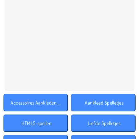
Accessoires Aankleden Spelletjes
Aankleed Spelletjes
HTML5-spellen
Liefde Spelletjes