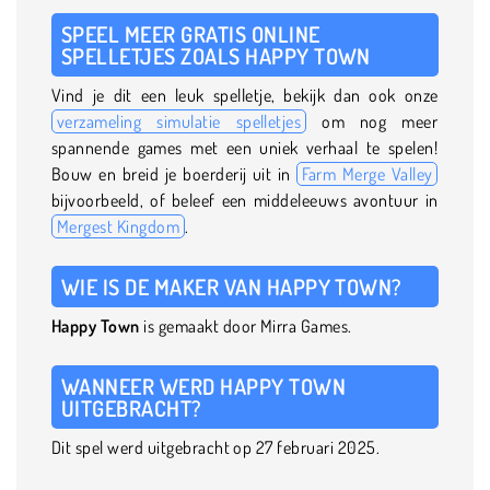
SPEEL MEER GRATIS ONLINE
SPELLETJES ZOALS HAPPY TOWN
Vind je dit een leuk spelletje, bekijk dan ook onze
verzameling simulatie spelletjes
om nog meer
spannende games met een uniek verhaal te spelen!
Bouw en breid je boerderij uit in
Farm Merge Valley
bijvoorbeeld, of beleef een middeleeuws avontuur in
Mergest Kingdom
.
WIE IS DE MAKER VAN HAPPY TOWN?
Happy Town
is gemaakt door Mirra Games.
WANNEER WERD HAPPY TOWN
UITGEBRACHT?
Dit spel werd uitgebracht op 27 februari 2025.