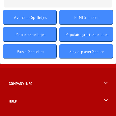
Avontuur Spelletjes
HTML5-spellen
Mobiele Spelletjes
Populaire gratis Spelletjes
Puzzel Spelletjes
Single-player Spellen
COMPANY INFO
Gebruiksvoorwaarden
HULP
Ons privacybeleid
Help