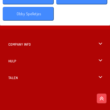
Obby Spelletjes
COMPANY INFO
Gebruiksvoorwaarden
HULP
Ons privacybeleid
Help
TALEN
Cookies
English
Cookietoestemming
British English