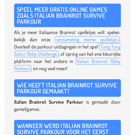
SPEEL MEER GRATIS ONLINE GAMES
ZOALS ITALIAN BRAINROT SURVIVE
PARKOUR
Als je meer Italiaanse Brainrot spelletjes wilt spelen,
bekijk dan onze
verzameling meme spelletjes
.
Overleef de parkour uitdagingen in het spel
Tung Tung
Sahur Obby Challenge
, of spring van het ene kleurrijke
platform naar het andere in
Italian Brainrot Obby
Parkour
, en nog veel meer!
WIE HEEFT ITALIAN BRAINROT SURVIVE
PARKOUR GEMAAKT?
Italian Brainrot Survive Parkour
is gemaakt door
gameVgames.
WANNEER WERD ITALIAN BRAINROT
SURVIVE PARKOUR VOOR HET EERST