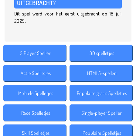
UITGEBRACHT?
Dit spel werd voor het eerst uitgebracht op 18 juli
2025.
2 Player Spellen
3D spelletjes
Actie Spelletjes
HTML5-spellen
Mobiele Spelletjes
Populaire gratis Spelletjes
Race Spelletjes
Single-player Spellen
Skill Spelletjes
Populaire Spelletjes