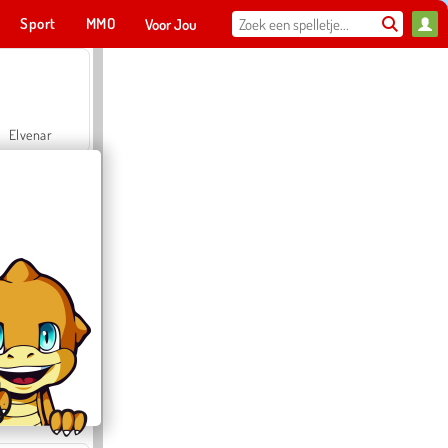
Sport
MMO
Voor Jou
Elvenar
Hospital Surgeon Doctor Game
Offroad Crash Climber 4X4