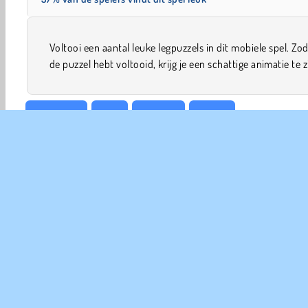
Voltooi een aantal leuke legpuzzels in dit mobiele spel. Zod
de puzzel hebt voltooid, krijg je een schattige animatie te z
Legpuzzel
Kids
Mobiele
Puzzel
COM
Ge