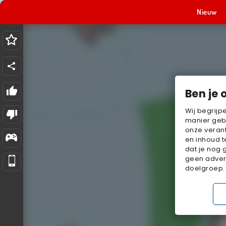
Nieuw
Ben je 
Wij begrijp
manier geb
onze verant
en inhoud t
dat je nog 
geen advert
doelgroep.