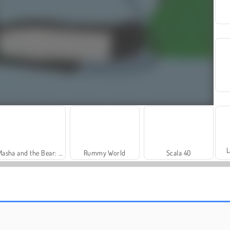
L
Masha and the Bear: Meadows
Rummy World
Scala 40
Fashion Princess - Dress Up for Girls
Harvest Honors Classic