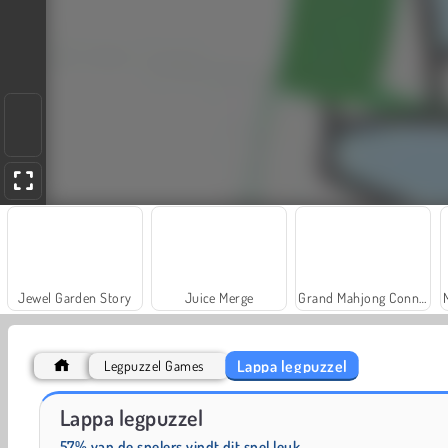
Jewel Garden Story
Juice Merge
Grand Mahjong Connect
Lappa legpuzzel
Legpuzzel Games
Solitaire Social
Trollface Quest: USA 2
Lappa legpuzzel
57% van de spelers vindt dit spel leuk