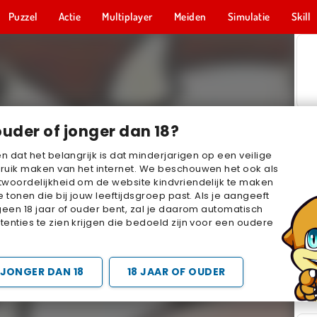
Puzzel
Actie
Multiplayer
Meiden
Simulatie
Skill
ouder of jonger dan 18?
en dat het belangrijk is dat minderjarigen op een veilige
ruik maken van het internet. We beschouwen het ook als
woordelijkheid om de website kindvriendelijk te maken
e tonen die bij jouw leeftijdsgroep past. Als je aangeeft
geen 18 jaar of ouder bent, zal je daarom automatisch
enties te zien krijgen die bedoeld zijn voor een oudere
JONGER DAN 18
18 JAAR OF OUDER