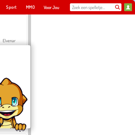
Sport
MMO
Voor Jou
Elvenar
Hospital Surgeon Doctor Game
Offroad Crash Climber 4X4