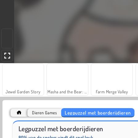
Jewel Garden Story
Masha and the Bear: Meadows
Farm Merge Valley
Legpuzzel met boerderijdieren
Dieren Games
Royal Story
Scala 40
Legpuzzel met boerderijdieren
80% van de spelers vindt dit spel leuk