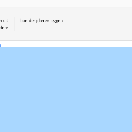
n dit
boerderijdieren leggen.
ndere
PANY INFO
HULP
bruiksvoorwaarden
Cookies
Help
Ons privacybeleid
Cookietoestemming