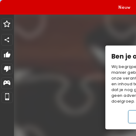
Nieuw
Ben je 
Wij begrijp
manier geb
onze verant
en inhoud t
dat je nog 
geen advert
doelgroep.