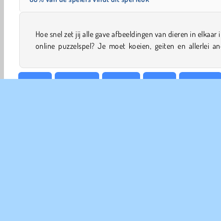
Hoe snel zet jij alle gave afbeeldingen van dieren in elkaar i
online puzzelspel? Je moet koeien, geiten en allerlei a
Dieren
Legpuzzel
Mobiele
Puzzel
Simulatie
COM
Ge