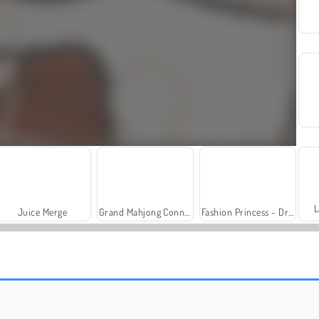
L
Juice Merge
Grand Mahjong Connect
Fashion Princess - Dress Up for Girls
Solitaire Social
Trollface Quest: USA 2