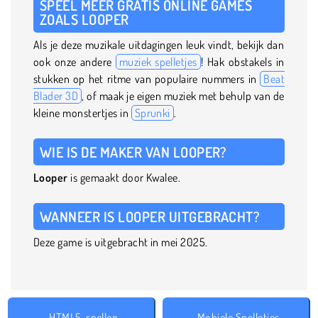
SPEEL MEER GRATIS ONLINE GAMES
ZOALS LOOPER
Als je deze muzikale uitdagingen leuk vindt, bekijk dan
ook onze andere
muziek spelletjes
! Hak obstakels in
stukken op het ritme van populaire nummers in
Beat
Blader 3D
, of maak je eigen muziek met behulp van de
kleine monstertjes in
Sprunki
.
WIE IS DE MAKER VAN LOOPER?
Looper
is gemaakt door Kwalee.
WANNEER IS LOOPER UITGEBRACHT?
Deze game is uitgebracht in mei 2025.
HTML5-spellen
Mobiele Spelletjes