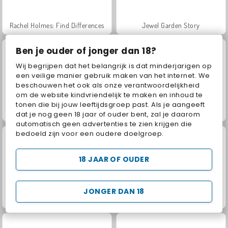
Rachel Holmes: Find Differences
Jewel Garden Story
Ben je ouder of jonger dan 18?
Wij begrijpen dat het belangrijk is dat minderjarigen op
een veilige manier gebruik maken van het internet. We
beschouwen het ook als onze verantwoordelijkheid
om de website kindvriendelijk te maken en inhoud te
tonen die bij jouw leeftijdsgroep past. Als je aangeeft
Juice Merge
Grand Mahjong Connect
dat je nog geen 18 jaar of ouder bent, zal je daarom
automatisch geen advertenties te zien krijgen die
bedoeld zijn voor een oudere doelgroep.
18 JAAR OF OUDER
JONGER DAN 18
Scala 40
Farm Merge Valley