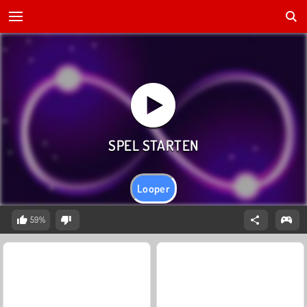
Looper
59%