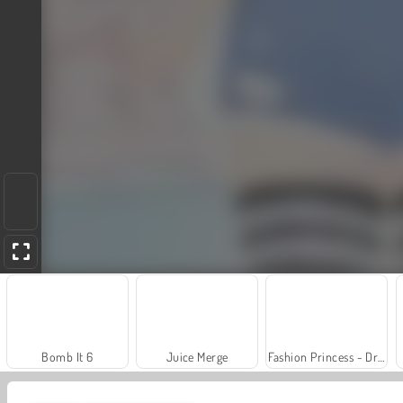
Bomb It 6
Juice Merge
Fashion Princess - Dress Up for Girls