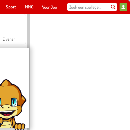
Sport
MMO
Voor Jou
Elvenar
Hospital Surgeon Doctor Game
Offroad Crash Climber 4X4