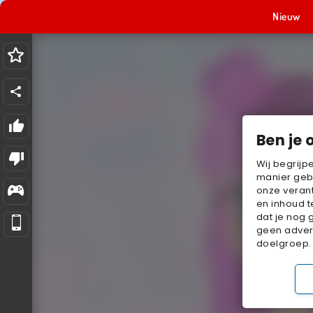
Nieuw
Ben je 
Wij begrijp
manier geb
onze verant
en inhoud t
dat je nog 
geen advert
doelgroep.