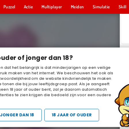
Puzzel
Actie
Multiplayer
Meiden
Simulatie
Skill
ouder of jonger dan 18?
en dat het belangrijk is dat minderjarigen op een veilige
ruik maken van het internet. We beschouwen het ook als
woordelijkheid om de website kindvriendelijk te maken
e tonen die bij jouw leeftijdsgroep past. Als je aangeeft
geen 18 jaar of ouder bent, zal je daarom automatisch
enties te zien krijgen die bedoeld zijn voor een oudere
JONGER DAN 18
18 JAAR OF OUDER