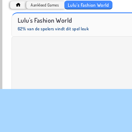
Lulu's Fashion World
Aankleed Games
Scala 40
Trollface Quest: USA 2
Lulu's Fashion World
62% van de spelers vindt dit spel leuk
Accessoires aankleden
Aankleed
Mode Spelletjes
Single-player