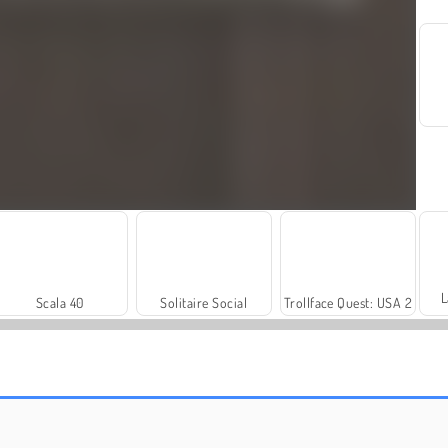
L
Scala 40
Solitaire Social
Trollface Quest: USA 2
Rummy World
Farm Merge Valley