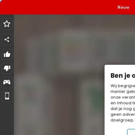
Nieuw
Ben je 
Wij begrijp
manier geb
onze verant
en inhoud t
dat je nog 
geen advert
doelgroep.