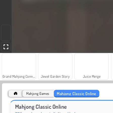
Grand Mahjong Connect
Jewel Garden Story
Juice Merge
Mahjong Classic Online
Mahjong Games
Fashion Princess - Dress Up for Girls
Masha and the Bear: Meadows
Mahjong Classic Online