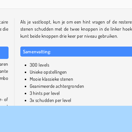
aire
Als je vastloopt, kun je om een hint vragen of de rester
s
die
stenen schudden met de twee knoppen in de linker hoek
kunt beide knoppen drie keer per niveau gebruiken.
Samenvatting:
paren
300 levels
ante
Unieke opstellingen
combo
Mooie klassieke stenen
Geanimeerde achtergronden
3 hints per level
r- of
3x schudden per level
moet
nnen
Speel meer gratis spelletjes zoals Mahjong Classic Onl
dere
Vind je dit een leuk spel, bekijk dan ook de rest van 