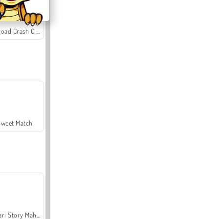
Offroad Crash Climber 4X4
Sweet Match
Safari Story Mahjong