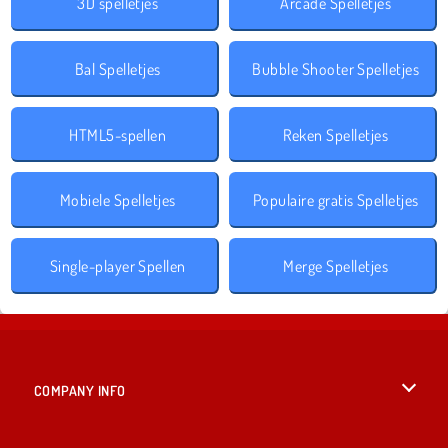
3D spelletjes
Arcade Spelletjes
Bal Spelletjes
Bubble Shooter Spelletjes
HTML5-spellen
Reken Spelletjes
Mobiele Spelletjes
Populaire gratis Spelletjes
Single-player Spellen
Merge Spelletjes
COMPANY INFO
Gebruiksvoorwaarden