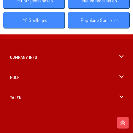
Stuntrijdersspellen
Heuvelracespellen
Y8 Spelletjes
Populaire Spelletjes
COMPANY INFO
Gebruiksvoorwaarden
HULP
Ons privacybeleid
Help
TALEN
Cookies
English
Cookietoestemming
British English