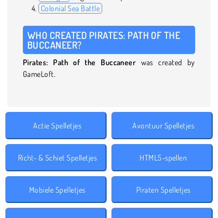
Colonial Sea Battle
WHO CREATED PIRATES: PATH OF THE
BUCCANEER?
Pirates: Path of the Buccaneer
was created by
GameLoft.
Actie Spelletjes
Avontuur Spelletjes
Richt- & Schiet Spelletjes
HTML5-spellen
Mobiele Spelletjes
Piraten Spelletjes