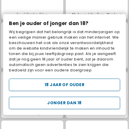
Jewel Garden Story
Masha and the Bear: Meadows
Ben je ouder of jonger dan 18?
Wij begrijpen dat het belangrijk is dat minderjarigen op
een veilige manier gebruik maken van het internet. We
beschouwen het ook als onze verantwoordelijkheid
om de website kindvriendelijk te maken en inhoud te
tonen die bij jouw leeftijdsgroep past. Als je aangeeft
dat je nog geen 18 jaar of ouder bent, zal je daarom
Juice Merge
Grand Mahjong Connect
automatisch geen advertenties te zien krijgen die
bedoeld zijn voor een oudere doelgroep.
18 JAAR OF OUDER
JONGER DAN 18
Heroes of Myths
Trollface Quest: USA 2