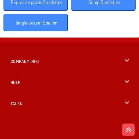
Populaire gratis Spelletjes
Schip Spelletjes
Single-player Spellen
COMPANY INFO
Gebruiksvoorwaarden
HULP
Ons privacybeleid
Help
TALEN
Cookies
British English
Cookietoestemming
Русский