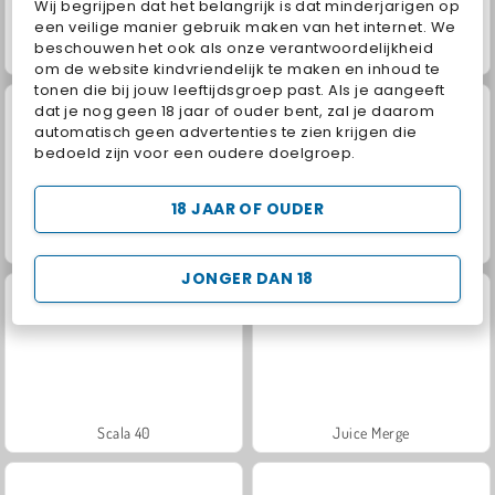
Wij begrijpen dat het belangrijk is dat minderjarigen op
een veilige manier gebruik maken van het internet. We
beschouwen het ook als onze verantwoordelijkheid
Bridal showerfeest
Trollface Quest: USA 2
om de website kindvriendelijk te maken en inhoud te
tonen die bij jouw leeftijdsgroep past. Als je aangeeft
dat je nog geen 18 jaar of ouder bent, zal je daarom
automatisch geen advertenties te zien krijgen die
bedoeld zijn voor een oudere doelgroep.
18 JAAR OF OUDER
Jewel Garden Story
Masha and the Bear: Meadows
JONGER DAN 18
Scala 40
Juice Merge