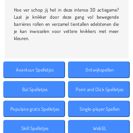
Hoe ver schop jij het in deze intense 3D actiegame?
Laat je knikker door deze gang vol bewegende
barrières rollen en verzamel tientallen edelstenen die
je kan inwisselen voor vettere knikkers met meer
kleuren.
Avontuur Spelletjes
Ontwijkspellen
Bal Spelletjes
Point and Click Spelletjes
Populaire gratis Spelletjes
Single-player Spellen
Skill Spelletjes
WebGL