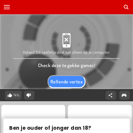
Helaas! Dit spelletje doet het alleen op je computer.
Check deze te gekke games!
Rollende vortex
74%
Ben je ouder of jonger dan 18?