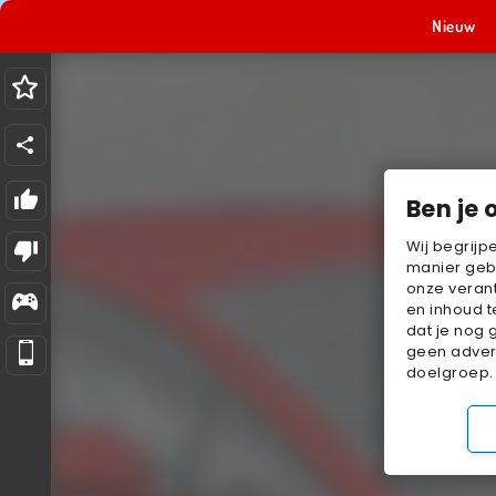
Nieuw
Ben je 
Wij begrijp
manier geb
onze verant
en inhoud t
dat je nog 
geen advert
doelgroep.