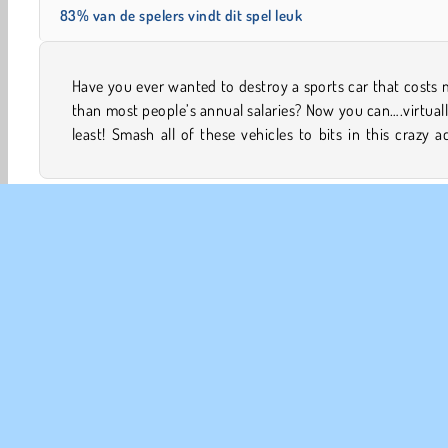
83% van de spelers vindt dit spel leuk
Have you ever wanted to destroy a sports car that costs
game. There’s tons of tools and weapons you can use. 
than most people’s annual salaries? Now you can….virtuall
least! Smash all of these vehicles to bits in this crazy a
Jongens Spelletjes
HTML5
Mobiele
Point and Cli
COM
Ge