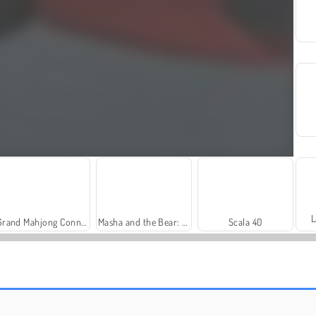
L
Grand Mahjong Connect
Masha and the Bear: Meadows
Scala 40
Farm Merge Valley
Solitaire Social