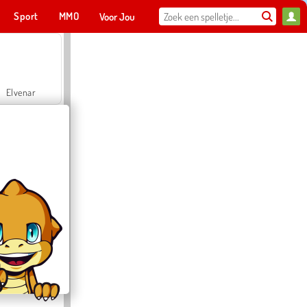
Sport
MMO
Voor Jou
Elvenar
Hospital Surgeon Doctor Game
Offroad Crash Climber 4X4