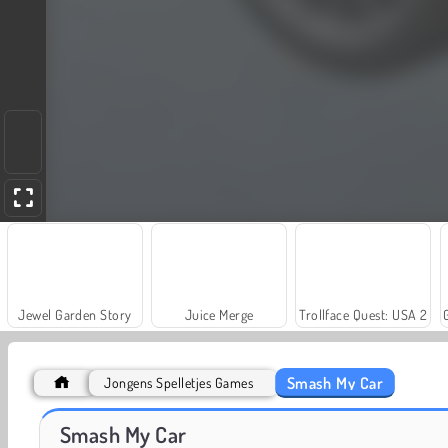
Jewel Garden Story
Juice Merge
Trollface Quest: USA 2
Smash My Car
Jongens Spelletjes Games
Heroes of Myths
Fashion Princess - Dress Up for Girls
Smash My Car