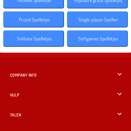
Mobiele Spelletjes
Populaire gratis Spelletjes
Puzzel Spelletjes
Single-player Spellen
Solitaire Spelletjes
Softgames Spelletjes
COMPANY INFO
Gebruiksvoorwaarden
HULP
Ons privacybeleid
Help
TALEN
Cookies
English