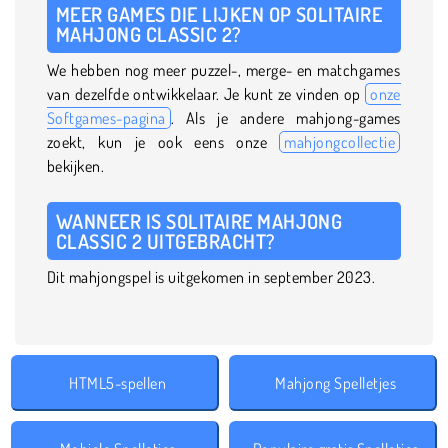
MEER GAMES DIE LIJKEN OP SOLITAIRE
MAHJONG CLASSIC 2?
We hebben nog meer puzzel-, merge- en matchgames
van dezelfde ontwikkelaar. Je kunt ze vinden op
onze
Softgames-pagina
. Als je andere mahjong-games
zoekt, kun je ook eens onze
mahjongcollectie
bekijken.
WANNEER IS SOLITAIRE MAHJONG
CLASSIC 2 UITGEBRACHT?
Dit mahjongspel is uitgekomen in september 2023.
HTML5-spellen
Mahjong Spelletjes