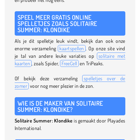
SPEEL MEER GRATIS ONLINE
SPELLETJES ZOALS SOLITAIRE
SUMMER: KLONDIKE
Als je dit spelletje leuk vindt, bekijk dan ook onze
enorme verzameling
kaartspellen
. Op onze site vind
je tal van andere leuke variaties op
solitaire met
kaarten
, zoals Spider,
FreeCell
en TriPeaks.
Of bekijk deze verzameling
spelletjes over de
zomer
voor nog meer plezier in de zon.
WIE IS DE MAKER VAN SOLITAIRE
SUMMER: KLONDIKE?
Solitaire Summer: Klondike
is gemaakt door Playades
International.