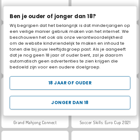
Ben je ouder of jonger dan 18?
Jewel Garden Story
Masha and the Bear: Meadows
Wij begrijpen dat het belangrijk is dat minderjarigen op
een veilige manier gebruik maken van het internet. We
beschouwen het ook als onze verantwoordelijkheid
om de website kindvriendelijk te maken en inhoud te
tonen die bij jouw leeftijdsgroep past. Als je aangeeft
dat je nog geen 18 jaar of ouder bent, zal je daarom
automatisch geen advertenties te zien krijgen die
bedoeld zijn voor een oudere doelgroep.
Scala 40
Juice Merge
18 JAAR OF OUDER
JONGER DAN 18
Grand Mahjong Connect
Soccer Skills: Euro Cup 2021