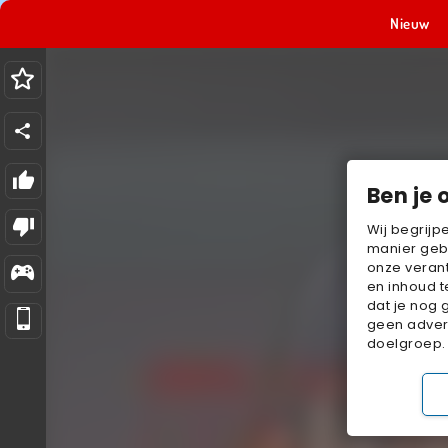
Nieuw
Ben je 
Wij begrijp
manier geb
onze verant
en inhoud t
dat je nog 
geen advert
doelgroep.