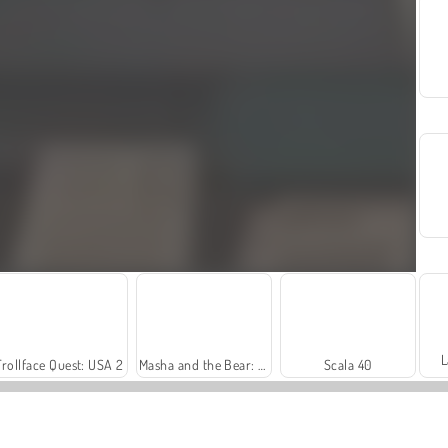
L
Trollface Quest: USA 2
Masha and the Bear: Meadows
Scala 40