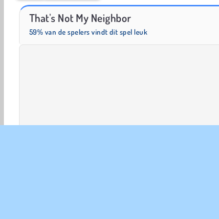
Solitaire Social
Fashion Princess - Dress Up for Girls
That's Not My Neighbor
59% van de spelers vindt dit spel leuk
Avontuur
Denk
HTML5
Logische Spelletjes