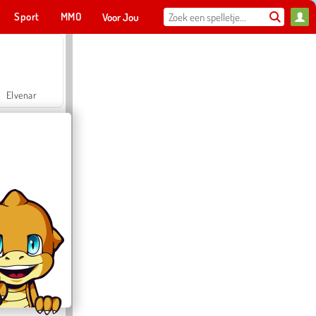
Sport
MMO
Voor Jou
Elvenar
Hospital Surgeon Doctor Game
Offroad Crash Climber 4X4