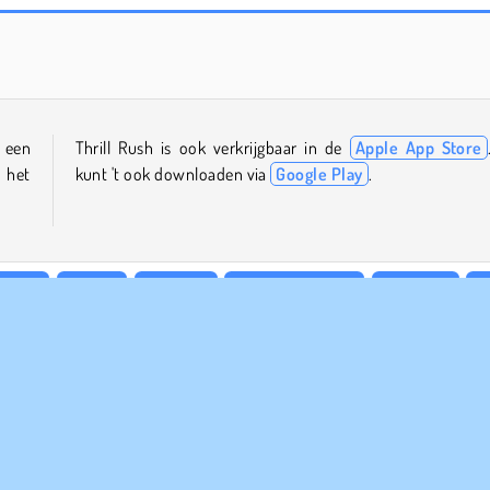
Rollercoaster Creator Express
Roller Coaster
 een
Thrill Rush is ook verkrijgbaar in de
Apple App Store
 het
kunt 't ook downloaden via
Google Play
.
Gratis
Leuke
Mobiele
Platformspellen
Populair
R