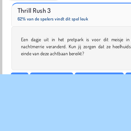
13-in-1 Solitaire
Heroes of Myths
Thrill Rush 3
62% van de spelers vindt dit spel leuk
Een dagje uit in het pretpark is voor dit meisje in
nachtmerrie veranderd. Kun jij zorgen dat ze heelhuids
einde van deze achtbaan bereikt?
Actie
Jongens Spelletjes
Verzamelen & Rennen
Achtbaan spelletjes
Thrill Rush Spelletjes