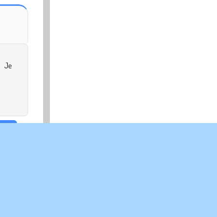
. Je
ace