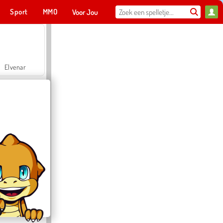
Sport
MMO
Voor Jou
Elvenar
Hospital Surgeon Doctor Game
Offroad Crash Climber 4X4