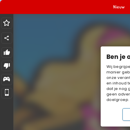
Nieuw
Ben je 
Wij begrijp
manier geb
onze verant
en inhoud t
dat je nog 
geen advert
doelgroep.