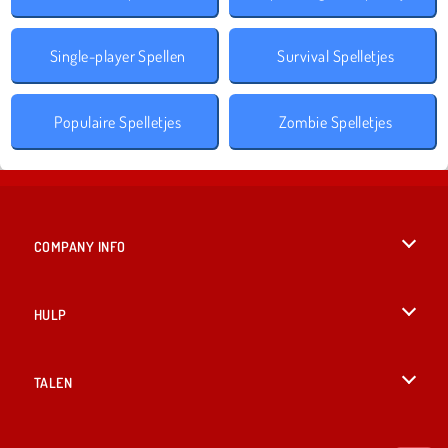
Single-player Spellen
Survival Spelletjes
Populaire Spelletjes
Zombie Spelletjes
COMPANY INFO
Gebruiksvoorwaarden
HULP
Ons privacybeleid
Help
TALEN
Cookies
English