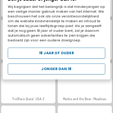
Wij begrijpen dat het belangrijk is dat minderjarigen op
een veilige manier gebruik maken van het internet. We
Juice Merge
Grand Mahjong Connect
beschouwen het ook als onze verantwoordelijkheid
om de website kindvriendelijk te maken en inhoud te
tonen die bij jouw leeftijdsgroep past. Als je aangeeft
dat je nog geen 18 jaar of ouder bent, zal je daarom
automatisch geen advertenties te zien krijgen die
bedoeld zijn voor een oudere doelgroep.
18 JAAR OF OUDER
Jewel Garden Story
Heroes of Myths
JONGER DAN 18
Trollface Quest: USA 2
Masha and the Bear: Meadows