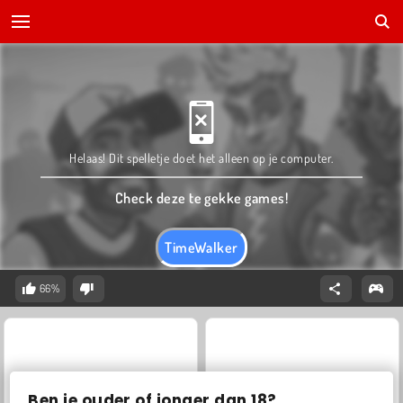
Helaas! Dit spelletje doet het alleen op je computer.
Check deze te gekke games!
TimeWalker
66%
Ben je ouder of jonger dan 18?