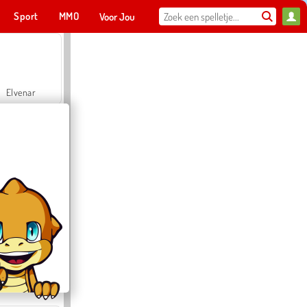
Sport
MMO
Voor Jou
Elvenar
Hospital Surgeon Doctor Game
Offroad Crash Climber 4X4