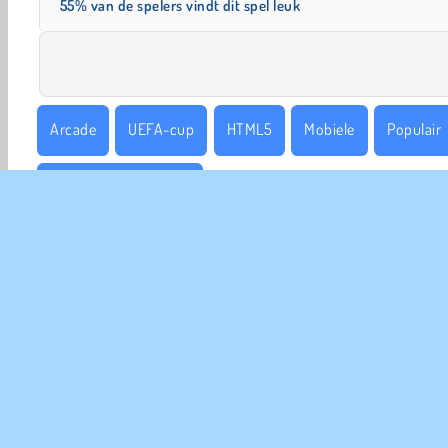
55% van de spelers vindt dit spel leuk
Arcade
UEFA-cup
HTML5
Mobiele
Populair
WK voetbal-spelletjes
COM
Ge