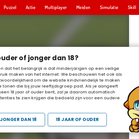
Puzzel
Actie
Multiplayer
Meiden
Simulatie
Skill
ouder of jonger dan 18?
en dat het belangrijk is dat minderjarigen op een veilige
ruik maken van het internet. We beschouwen het ook als
woordelijkheid om de website kindvriendelijk te maken
e tonen die bij jouw leeftijdsgroep past. Als je aangeeft
geen 18 jaar of ouder bent, zal je daarom automatisch
enties te zien krijgen die bedoeld zijn voor een oudere
JONGER DAN 18
18 JAAR OF OUDER