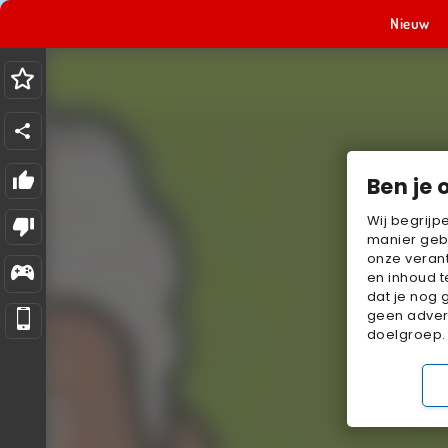
Nieuw
Ben je 
Wij begrijp
manier geb
onze verant
en inhoud t
dat je nog 
geen advert
doelgroep.