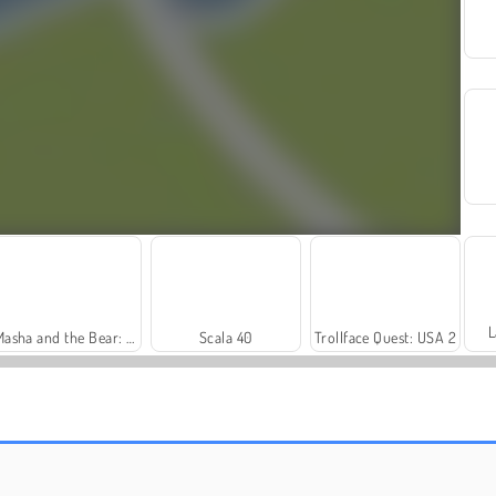
L
Masha and the Bear: Meadows
Scala 40
Trollface Quest: USA 2
Royal Story
Let's Fish!