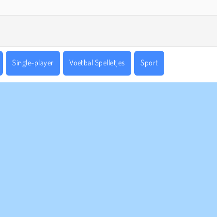
Single-player
Voetbal Spelletjes
Sport
PANY INFO
HULP
bruiksvoorwaarden
Cookies
Help
Ons privacybeleid
Cookietoestemming