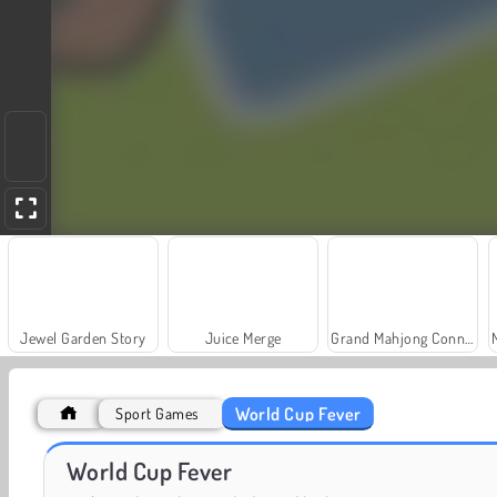
Jewel Garden Story
Juice Merge
Grand Mahjong Connect
World Cup Fever
Sport Games
Farm Merge Valley
Solitaire Social
World Cup Fever