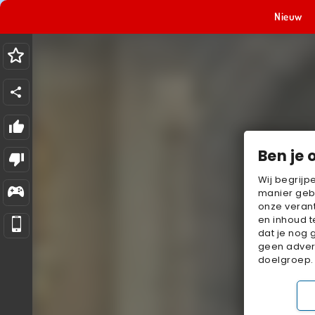
Nieuw
Ben je 
Wij begrijp
manier geb
onze verant
en inhoud t
dat je nog 
geen advert
doelgroep.