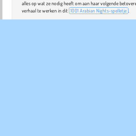
alles op wat ze nodig heeft om aan haar volgende betove
verhaal te werken in dit
1001 Arabian Nights-spelletje
.
Hoe speel je Arabian Night 1001?
Ook wel bekend als The Arabian Nights: Sinbad the Voya
dit
puzzelspelletje
stuurt je op een missie door het palei
de sultan om verschillende voorwerpen te zoeken. Als je
komt te zitten, druk je gewoon op de hintknop!
Spelbediening
Avontuur
Hidden Object
HTML5
Mobiele
Pu
COM