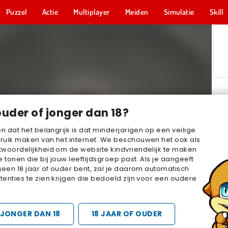
Puzzel
Actie
Multiplayer
Meiden
Simulatie
Skill
ouder of jonger dan 18?
en dat het belangrijk is dat minderjarigen op een veilige
ruik maken van het internet. We beschouwen het ook als
woordelijkheid om de website kindvriendelijk te maken
e tonen die bij jouw leeftijdsgroep past. Als je aangeeft
geen 18 jaar of ouder bent, zal je daarom automatisch
enties te zien krijgen die bedoeld zijn voor een oudere
JONGER DAN 18
18 JAAR OF OUDER