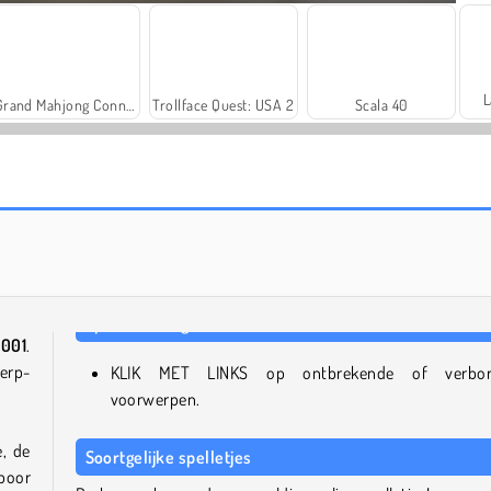
L
Grand Mahjong Connect
Trollface Quest: USA 2
Scala 40
Farm Merge Valley
Harvest Honors Classic
1001
.
erp-
KLIK MET LINKS op ontbrekende of verbor
voorwerpen.
, de
Soortgelijke spelletjes
Spoor