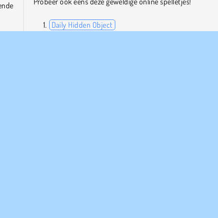
Probeer ook eens deze geweldige online spelletjes!
rende
Daily Hidden Object
1001 Arabian Nights
Word Search
ger –
Mergest Kingdom
s van
 vast
Wie is de maker?
Arabian Night 1001 is gemaakt door Human Soft Inc.
zzel
PANY INFO
HULP