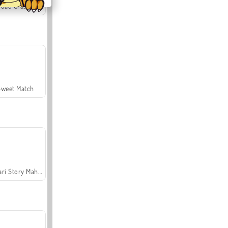
Offroad Crash Climber 4X4
Sweet Match
Safari Story Mahjong