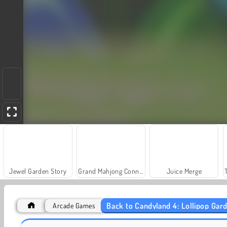
Jewel Garden Story
Grand Mahjong Connect
Juice Merge
Back to Candyland 4: Lollipop Gar
Arcade Games
Back to Candyland Episode 3: Sweet River
Back to Candyland: Episode 2