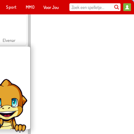
Sport
MMO
Voor Jou
Elvenar
Hospital Surgeon Doctor Game
Offroad Crash Climber 4X4