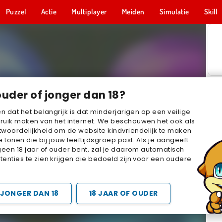
Puzzel
Actie
Multiplayer
Meiden
Simulatie
Skill
ouder of jonger dan 18?
en dat het belangrijk is dat minderjarigen op een veilige
ruik maken van het internet. We beschouwen het ook als
woordelijkheid om de website kindvriendelijk te maken
e tonen die bij jouw leeftijdsgroep past. Als je aangeeft
geen 18 jaar of ouder bent, zal je daarom automatisch
enties te zien krijgen die bedoeld zijn voor een oudere
JONGER DAN 18
18 JAAR OF OUDER