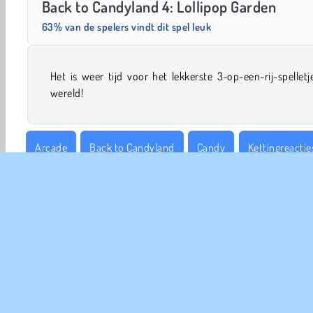
Back to Candyland 4: Lollipop Garden
63% van de spelers vindt dit spel leuk
Het is weer tijd voor het lekkerste 3-op-een-rij-spelletj
wereld!
Arcade
Back to Candyland
Candy
Kettingreactie
Puzzel
COM
Ge