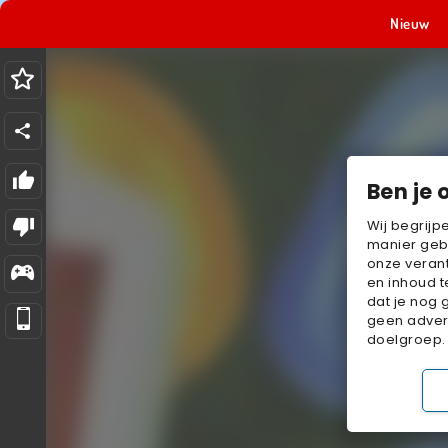
Nieuw
Ben je 
Wij begrijp
manier geb
onze verant
en inhoud t
dat je nog 
geen advert
doelgroep.