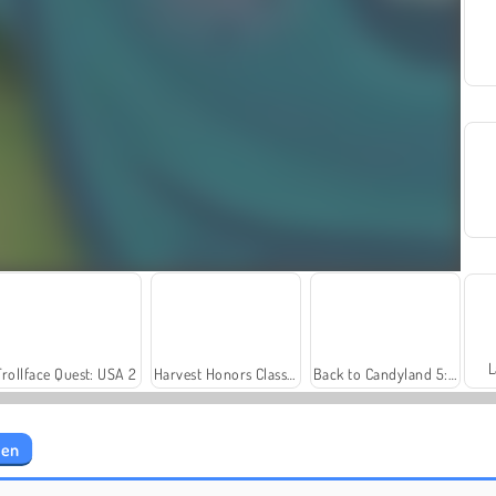
L
Trollface Quest: USA 2
Harvest Honors Classic
Back to Candyland 5: Choco Mountain
den
Back to Candyland: Episode 1
Masha and the Bear: Meadows