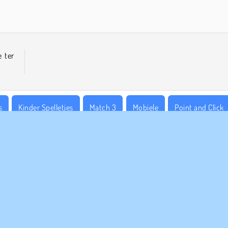
e ter
s
Kinder Spelletjes
Match 3
Mobiele
Point and Click
PANY INFO
HULP
bruiksvoorwaarden
Cookies
Help