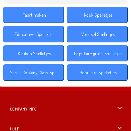
Taart maken
Kook Spelletjes
Educatieve Spelletjes
Voedsel Spelletjes
Keuken Spelletjes
Populaire gratis Spelletjes
Sara’s Cooking Class-spelletjes
Populaire Spelletjes
COMPANY INFO
Gebruiksvoorwaarden
HULP