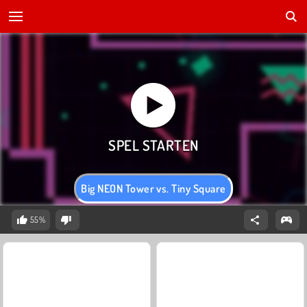
Big NEON Tower vs. Tiny Square
55%