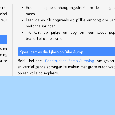
rlei
Houd het pijltje omhoog ingedrukt om de helling a
eind
racen
reur
Laat los en tik nogmaals op pijltje omhoog om va
motor te springen
Tik kort op pijltje omhoog om een stoot jet
brandstof op te branden
rsten
Speel games die lijken op Bike Jump
pring
r te
Bekijk het spel
Construction Ramp Jumping
om gevaarl
en vernietigende sprongen te maken met grote vrachtwa
op een volle bouwplaats.
pack
men.
Voor meer spellen met motoren en gave stunts kun je ter
t je
bij onze
verzameling motor race spelletjes
, of neem een ki
op onze
catalogus met stunt spelletjes
.
hebt
Wie is de maker van Bike Jump?