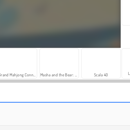
L
Grand Mahjong Connect
Masha and the Bear: Meadows
Scala 40
Solitaire Social
Harvest Honors Classic