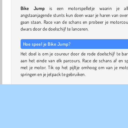
Bike Jump
is een motorspelletje waarin je alle
angstaanjagende stunts kun doen waar je haren van over
gaan staan. Race van de schans en probeer je motorcou
dwars door de doelschijf te lanceren.
Hoe speel je Bike Jump?
Het doel is om je coureur door de rode doelschijf te ba
aan het einde van elk parcours. Race de schans af en s
met je motor. Tik op het pijltje omhoog om van je moto
springen en je jetpack te gebruiken.
Door herhaaldelijk omhoog te tikken terwijl je de jet
gebruikt, laat je de brandstof in korte stoten vrijko
Hierdoor gaat de brandstof in je tank langer mee, zoda
meer afstand kunt afleggen.
Tussen de pogingen door kun je met het geld dat je 