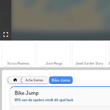
Xcross Madness
Juice Merge
Jewel Garden Story
Bike Jump
Actie Games
Trollface Quest: USA 2
Farm Merge Valley
Bike Jump
61% van de spelers vindt dit spel leuk