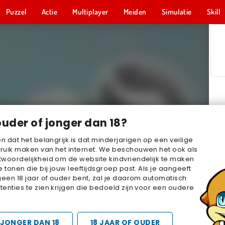
Puzzel
Actie
Multiplayer
Meiden
Simulatie
Skill
ouder of jonger dan 18?
en dat het belangrijk is dat minderjarigen op een veilige
ruik maken van het internet. We beschouwen het ook als
woordelijkheid om de website kindvriendelijk te maken
e tonen die bij jouw leeftijdsgroep past. Als je aangeeft
geen 18 jaar of ouder bent, zal je daarom automatisch
enties te zien krijgen die bedoeld zijn voor een oudere
JONGER DAN 18
18 JAAR OF OUDER