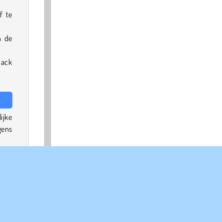
f te
n de
pack
ijke
gens
echt
jkje