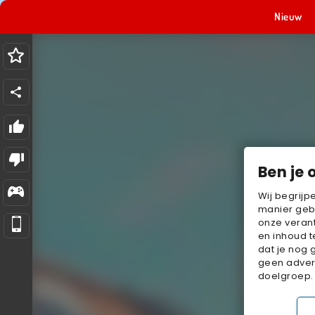
Nieuw
Ben je 
Wij begrijp
manier geb
onze verant
en inhoud t
dat je nog 
geen advert
doelgroep.