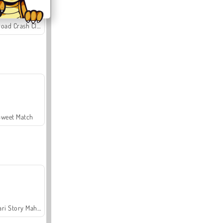
Offroad Crash Climber 4X4
Sweet Match
Safari Story Mahjong