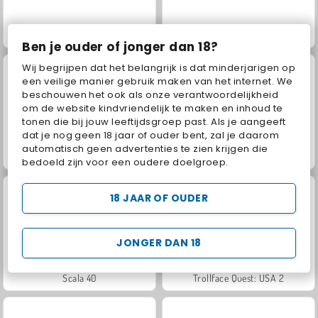
Juice Merge
Jewel Garden Story
Ben je ouder of jonger dan 18?
Wij begrijpen dat het belangrijk is dat minderjarigen op
een veilige manier gebruik maken van het internet. We
beschouwen het ook als onze verantwoordelijkheid
om de website kindvriendelijk te maken en inhoud te
tonen die bij jouw leeftijdsgroep past. Als je aangeeft
dat je nog geen 18 jaar of ouder bent, zal je daarom
automatisch geen advertenties te zien krijgen die
Grand Mahjong Connect
Masha and the Bear: Meadows
bedoeld zijn voor een oudere doelgroep.
18 JAAR OF OUDER
JONGER DAN 18
Scala 40
Trollface Quest: USA 2