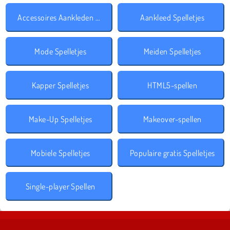
Accessoires Aankleden Spelletjes
Aankleed Spelletjes
Mode Spelletjes
Meiden Spelletjes
Kapper Spelletjes
HTML5-spellen
Make-Up Spelletjes
Makeover-spellen
Mobiele Spelletjes
Populaire gratis Spelletjes
Single-player Spellen