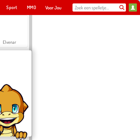
Sport
MMO
Voor Jou
Elvenar
Hospital Surgeon Doctor Game
Offroad Crash Climber 4X4