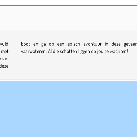
Scala 40
Solitaire Social
evuld
ijke
 met
vaarwateren. Al die schatten liggen op jou te wachten!
mvol
deze
 & Rennen
HTML5
Populair
Schip
Single-player