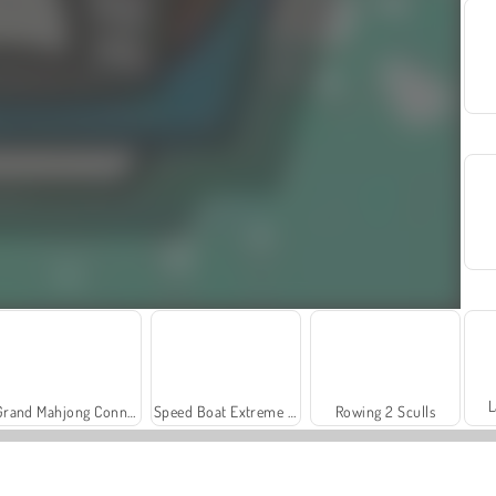
L
Grand Mahjong Connect
Speed Boat Extreme Racing
Rowing 2 Sculls