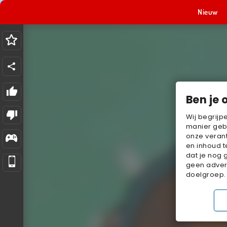
Nieuw
Ben je 
Wij begrijp
manier geb
onze verant
en inhoud t
dat je nog 
geen advert
doelgroep.