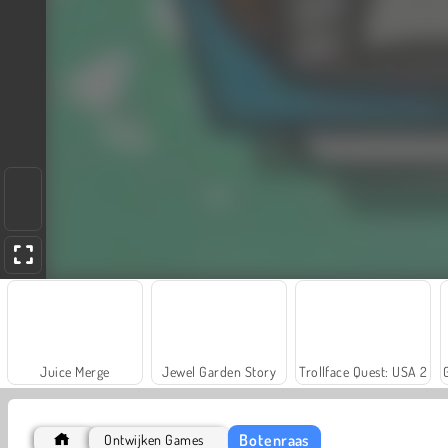
Juice Merge
Jewel Garden Story
Trollface Quest: USA 2
Botenraas
Ontwijken Games