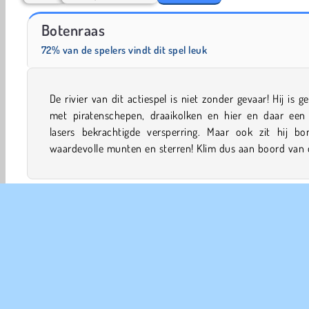
Boat Simulator
Masha and the Bear: Meadows
Botenraas
72% van de spelers vindt dit spel leuk
De rivier van dit actiespel is niet zonder gevaar! Hij is g
boot en ga op een episch avontuur in deze gevaarl
met piratenschepen, draaikolken en hier en daar een
lasers bekrachtigde versperring. Maar ook zit hij bo
waardevolle munten en sterren! Klim dus aan boord van 
Ontwijken
Varen
Jongens Spelletjes
Verzamelen
Watersport