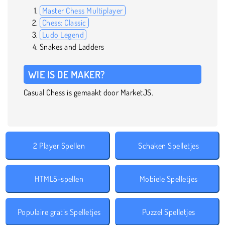
Master Chess Multiplayer
Chess: Classic
Ludo Legend
Snakes and Ladders
WIE IS DE MAKER?
Casual Chess is gemaakt door MarketJS.
2 Player Spellen
Schaken Spelletjes
HTML5-spellen
Mobiele Spelletjes
Populaire gratis Spelletjes
Puzzel Spelletjes