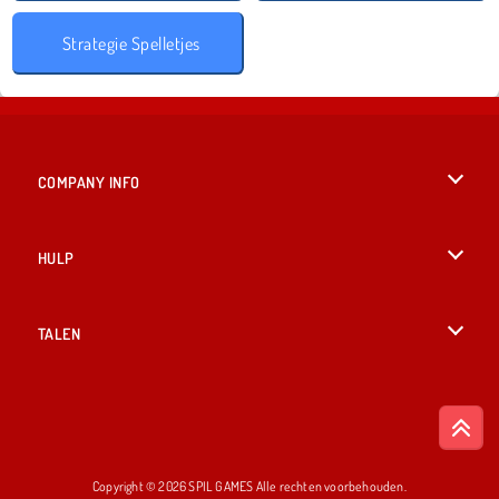
Strategie Spelletjes
COMPANY INFO
Gebruiksvoorwaarden
HULP
Ons privacybeleid
Help
TALEN
Cookies
English
Cookietoestemming
British English
Copyright © 2026 SPIL GAMES Alle rechten voorbehouden.