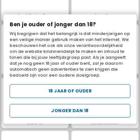
Jewel Garden Story
Juice Merge
Ben je ouder of jonger dan 18?
Wij begrijpen dat het belangrijk is dat minderjarigen op
een veilige manier gebruik maken van het internet. We
beschouwen het ook als onze verantwoordelijkheid
om de website kindvriendelijk te maken en inhoud te
tonen die bij jouw leeftijdsgroep past. Als je aangeeft
dat je nog geen 18 jaar of ouder bent, zal je daarom
Grand Mahjong Connect
Masha and the Bear: Meadows
automatisch geen advertenties te zien krijgen die
bedoeld zijn voor een oudere doelgroep.
18 JAAR OF OUDER
JONGER DAN 18
Scala 40
Solitaire Social