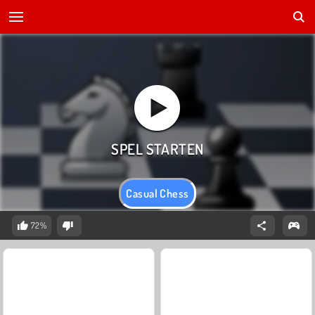
Casual Chess
72%